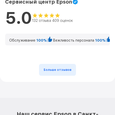
Сервисный центр Epson
5.0
132 отзыва 409 оценок
Обслуживание
100%
Вежливость персонала
100%
К
Больше отзывов
Наш сервис Epson в Санкт-