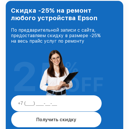
лучшим сервисным центром Epson в городе
Санкт-Петербурге, постоянно повышая
Скидка -25% на ремонт
уровень доверия и лояльности наших
любого устройства Epson
клиентов.
По предварительной записи с сайта,
предоставляем скидку в размере -25%
на весь прайс услуг по ремонту
25
%
OFF
Получить скидку