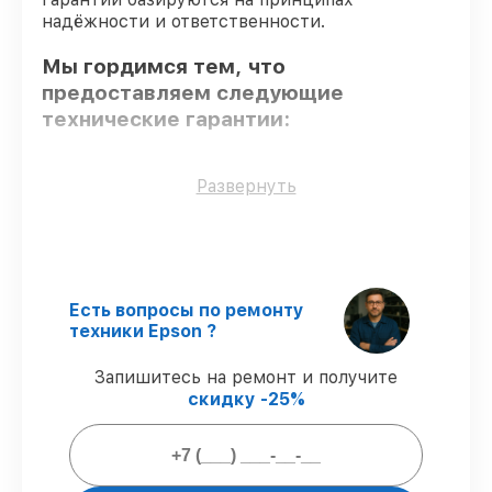
надёжности и ответственности.
Мы гордимся тем, что
предоставляем следующие
технические гарантии:
Только фирменные комплектующие
–
Развернуть
только подлинные комплектующие.
Сертифицированные инженеры
–
проверенные специалисты с опытом и
сертификацией.
Соблюдение сроков восстановления
–
Есть вопросы по ремонту
соблюдаем сроки починки мфу L3100,
техники Epson ?
согласованные с клиентом.
Сервис с гарантией
– предоставляем
Запишитесь на ремонт и получите
официальное гарантийное
скидку -25%
сопровождение после восстановления.
Мы гарантируем: