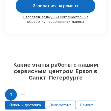
Записаться на ремонт
80%
работ в присутствии заказчика
90%
комплектующих для мфу имеются в
наличии или доступны для срочного
Отправляя заявку, Вы соглашаетесь на
обработку персональных данных
заказа
Подбор оригинальных комплектующих
и надежных реплик с возможностью
выбрать
– с учётом всех запросов
85%
работ в течение пары часов, если
мастер приступает к починке сразу
Какие этапы работы с нашим
сервисным центром Epson в
Санкт-Петербурге
1
Прием и доставка
Диагностика
Ремонт